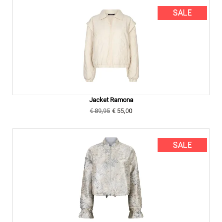
SALE
Jacket Ramona
€ 89,95
€ 55,00
SALE