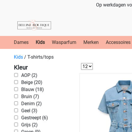
Op werkdagen voo
Dames
Kids
Wasparfum
Merken
Accessoires
Kids
/
T-shirts/tops
Kleur
AOP (2)
Beige (20)
Blauw (18)
Bruin (7)
Denim (2)
Geel (3)
Gestreept (6)
Grijs (2)
Groen (9)