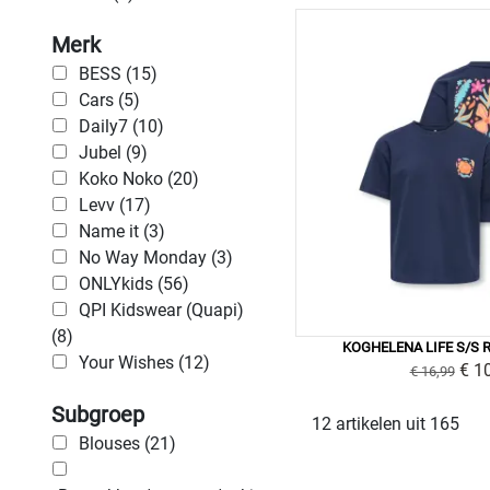
Merk
BESS (15)
Cars (5)
Daily7 (10)
Jubel (9)
Koko Noko (20)
Levv (17)
Name it (3)
No Way Monday (3)
ONLYkids (56)
QPI Kidswear (Quapi)
(8)
KOGHELENA LIFE S/S R
Your Wishes (12)
€ 1
€ 16,99
Subgroep
12 artikelen uit 165
Blouses (21)