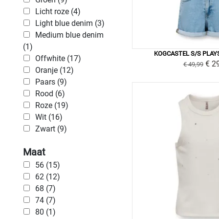
Licht roze (4)
Light blue denim (3)
Medium blue denim
(1)
KOGCASTEL S/S PLAY
Offwhite (17)
€ 2
€ 49,99
Oranje (12)
Paars (9)
Rood (6)
Roze (19)
Wit (16)
Zwart (9)
Maat
56 (15)
62 (12)
68 (7)
74 (7)
80 (1)