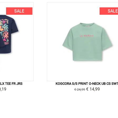
SALE
SALE
LX TEE FR JRS
KOGCORA S/S PRINT O-NECK UB CS SW
0,19
€ 14,99
€ 24,99