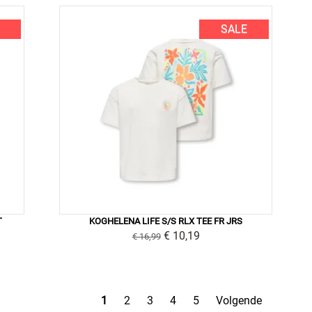
SALE
T
KOGHELENA LIFE S/S RLX TEE FR JRS
€ 10,19
€ 16,99
1
2
3
4
5
Volgende