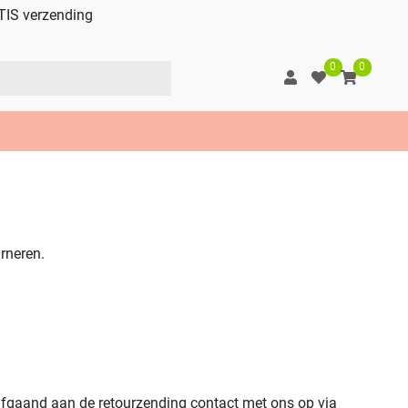
TIS verzending
0
0
urneren.
rafgaand aan de retourzending contact met ons op via