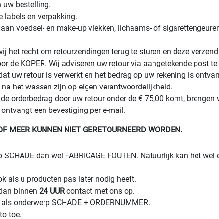
 uw bestelling.
le labels en verpakking.
nk aan voedsel- en make-up vlekken, lichaams- of sigarettengeu
j het recht om retourzendingen terug te sturen en deze verzendk
voor de KOPER. Wij adviseren uw retour via aangetekende post te 
t uw retour is verwerkt en het bedrag op uw rekening is ontva
na het wassen zijn op eigen verantwoordelijkheid.
nde orderbedrag door uw retour onder de € 75,00 komt, brengen w
ntvangt een bevestiging per e-mail.
% OF MEER KUNNEN NIET GERETOURNEERD WORDEN.
en op SCHADE dan wel FABRICAGE FOUTEN. Natuurlijk kan het wel 
 als u producten pas later nodig heeft.
 dan binnen
24 UUR
contact met ons op.
t als onderwerp SCHADE + ORDERNUMMER.
to toe.