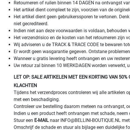
Retourneren of ruilen binnen 14 DAGEN na ontvangst van
Het artikel dient compleet te zijn, voorzien van de origine
Het artikel dient geen gebruikerssporen te vertonen. De
niet gecrediteerd.
Indien niet aan deze voorwaarden is voldaan, behouden wi
Het verzendrisico en de kosten van het retourneren zijn 
Wij adviseren u de TRACK & TRACE CODE te bewaren totda
Er wordt geen wasgarantie gegeven. Ontstane problemen 
Wanneer u gratis levering heeft ontvangen en uw restere
Uw retour zal binnen 10 WERKDAGEN worden verwerkt, u o
LET OP: SALE ARTIKELEN MET EEN KORTING VAN 50
KLACHTEN
Tijdens het verzendproces controleren wij alle artikel
met een beschadiging.
Controleer uw bestelling daarom meteen na ontvangst, ook
Indien u een product heeft ontvangen met schade, neem
Stuur een
E-MAIL
naar INFO@BELLINI-BOUTIQUE.NL me
Omschrijf de schade en stuur als bijlage een duidelijke fo