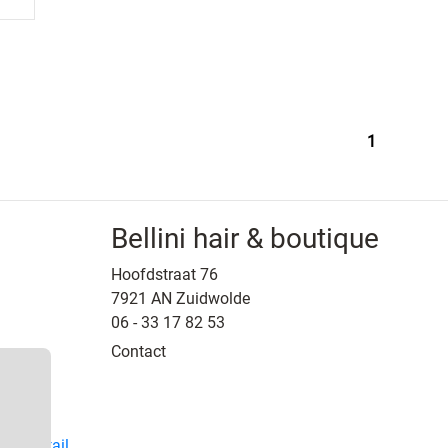
1
Bellini hair & boutique
Hoofdstraat 76
7921 AN Zuidwolde
06 - 33 17 82 53
Contact
y
SW-Retail