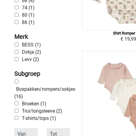
68 (4)
74 (1)
80 (1)
86 (1)
Shirt Romper
Merk
€ 19,9
BESS (1)
Dirkje (2)
Levv (2)
Subgroep
Boxpakken/rompers/sokjes
(16)
Broeken (1)
Trui/longsleeve (2)
T-shirts/tops (1)