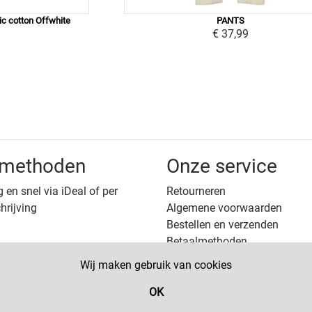
ic cotton Offwhite
PANTS
€ 37,99
lmethoden
Onze service
g en snel via iDeal of per
Retourneren
hrijving
Algemene voorwaarden
Bestellen en verzenden
Betaalmethoden
Privacy
Wij maken gebruik van cookies
OK
ht 2022 SW-Retail - Powered bij
SW-Retail webshop
- Design b