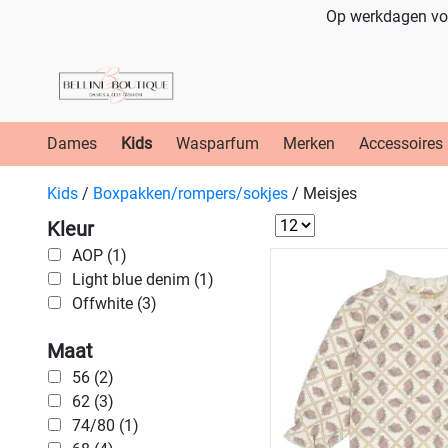
Op werkdagen voo
Dames
Kids
Wasparfum
Merken
Accessoires
Kids
/
Boxpakken/rompers/sokjes
/
Meisjes
Kleur
AOP (1)
Light blue denim (1)
Offwhite (3)
Maat
56 (2)
62 (3)
74/80 (1)