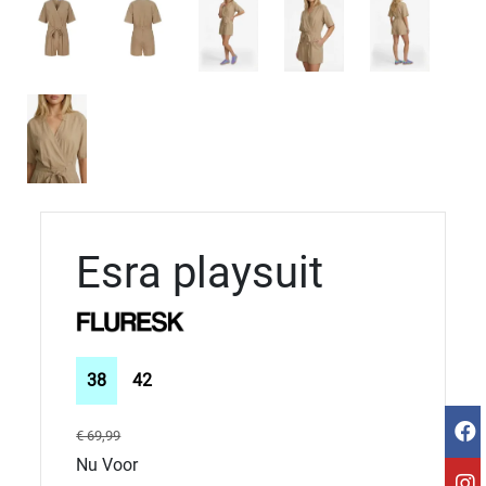
Esra playsuit
38
42
€ 69,99
Nu Voor