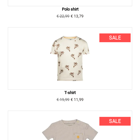
Polo shirt
€ 22,99
€ 13,79
SALE
T-shirt
€ 19,99
€ 11,99
SALE