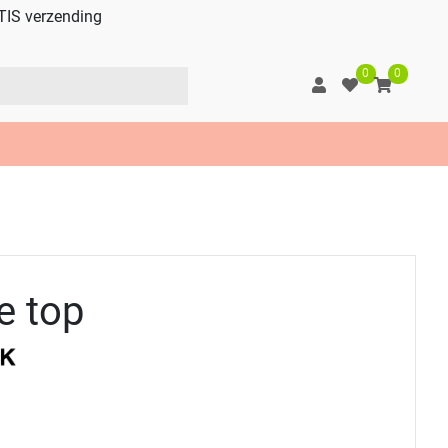
TIS verzending
0
0
e top