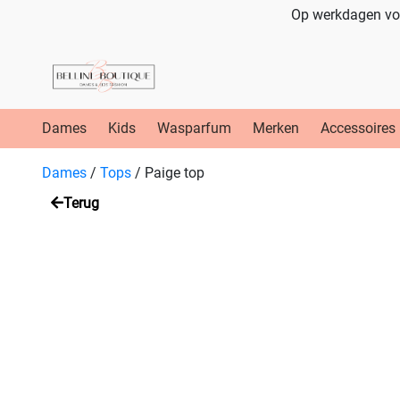
Op werkdagen voo
Dames
Kids
Wasparfum
Merken
Accessoires
Dames
/
Tops
/
Paige top
Terug