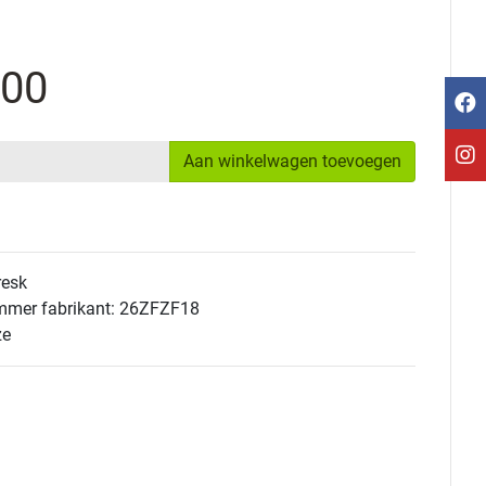
,00
Aan winkelwagen toevoegen
resk
mmer fabrikant: 26ZFZF18
ze